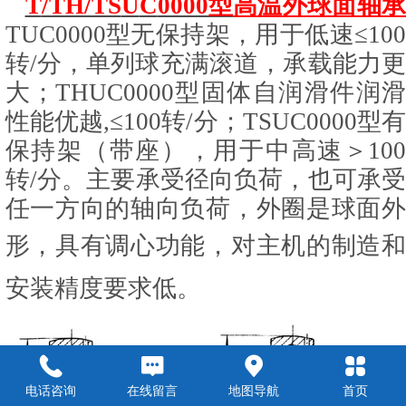
T
/TH/TS
U
C
0000型
高温
外球面轴
TU
C
0000型无保持架，用于低速≤
100
转/分，单列球充满滚道，承载能力更
大
；
THUC0000型固体自润滑件润
性能优越,
≤
1
00转/分
；
TSU
C
0000型
有
保持架（
带座），用于中高速＞10
转
/分
。
主要承受径向负荷，也可承
任一方向的轴向负荷
，
外圈是球面
形，
具有调心功能，对主机的制造
安装精度要求低。
电话咨询
在线留言
地图导航
首页